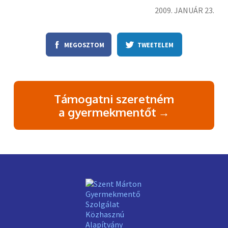
2009. JANUÁR 23.
A
MEGOSZTOM
TWEETELEM
FACEBOOK-
ON
Támogatni szeretném
a gyermekmentőt