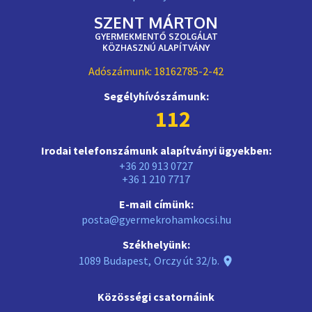
SZENT MÁRTON
GYERMEKMENTŐ SZOLGÁLAT
KÖZHASZNÚ ALAPÍTVÁNY
Adószámunk:
18162785-2-42
Segélyhívószámunk:
112
Irodai telefonszámunk alapítványi ügyekben:
+36 20 913 0727
+36 1 210 7717
E-mail címünk:
posta@gyermekrohamkocsi.hu
Székhelyünk:
1089
Budapest
,
Orczy út 32/b.
Közösségi csatornáink