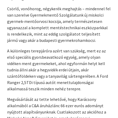
Csörlő, vonóhorog, négykerék meghajtás – mindennel fel
van szerelve Gyermekmentő Szolgálatunk új miskolci
gyermek-mentőorvosi kocsija, amely természetesen
ugyanazzal a komplett mentéstechnikai eszközparkkal
is rendelkezik, mint az eddig szolgálatot teljesített
jármű vagy akár a budapesti gyermekrohamkocsi.
A különleges terepjáróra azért van szükség, mert ez az
első speciális gyorsbeavatkozó egység, amely olyan
vidéken ment gyermekeket, ahol egyformán helyt kell
tudnia állni akár a hegyvidék erdei útjain, akár
szántóföldeken vagy a tanyavilág sártengerében. A Ford
Ranger 2,5TDi típusú autót menettulajdonságai
alkalmassá teszik minden nehéz terepre.
Megvásárlását az tette lehetővé, hogy Karácsony
alkalmából a C&A áruházlánc 66 ezer eurós adományt
nyújtott alapítványunknak. Csatlakozott az akcióhoz a