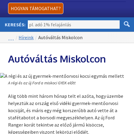
HOGYAN TÁMOGATHAT?
KERESÉS:
Híreink
Autóváltás Miskolcon
Ön itt van:
Főoldal
Autóváltás Miskolcon
A régi és az új Ford a miskoci GYEK előtt
Alig több mint három hónap telt el azóta, hogy üzembe
helyeztük az ország első vidéki gyermek-mentőorvosi
kocsiját, és máris egy még korszerűbb autó vette át a
stafétabotot a borsodi megyeszékhelyen. Az új Ford
Ranger korát tekintve az előző jármű kisöccse,
képességeiben viszont lekörözi elődjét.