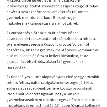
Miskolci Airsoft Egyesület is, amely karácsonyi
jótékonysági játékot szervezett: az így összegyűlt teljes
bevételt százezer forintra kerekítették fel, amit a
gyermek-mentőorvosi kocsi Borsod megyei
működésének támogatására ajánlottak fel.
Az autóátadás előtt az elmúlt három hónap
bevetéseinek tapasztalatairól számoltak be a miskolci
Gyermekegészségügyi Központ orvosai. Volt miről
beszélniük, hiszen a gyermek-mentőorvosi kocsinak már
első munkanapján ötször kellett kivonulnia, és az
október óta eltelt időszakban 152 gyermekhez
riasztották.
Az ünnepélyes aktust alapítványunk elnöke egy prózaibb
célra is felhasználta: szolgálatmentességet járt ki az
eddig saját szabadidejük terhére kocsizó orvosoknak.
Problémát jelentett ugyanis, hogy a miskolci
gyermekorvosok nem tudták az egész hónap beosztásait
megoldani, és emiatt havi 10-13 napon fővárosi kollégáik